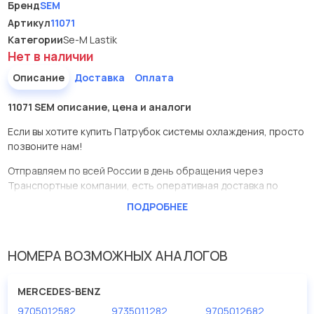
Бренд
SEM
Артикул
11071
Категории
Se-M Lastik
Нет в наличии
Описание
Доставка
Оплата
11071 SEM описание, цена и аналоги
Если вы хотите купить Патрубок системы охлаждения, просто
позвоните нам!
Отправляем по всей России в день обращения через
Транспортные компании, есть оперативная доставка по
Москве.
ПОДРОБНЕЕ
Эта запчасть представлена по производителю SEM
У данной детали есть аналоги с номерами, убедитесь сами.
НОМЕРА ВОЗМОЖНЫХ АНАЛОГОВ
Патрубок системы охлаждения в нашей компании Евродеталь
представлены в большом ассортименте.
MERCEDES-BENZ
9705012582
9735011282
9705012682
Мы продаем сертифицированные колодки тормозные