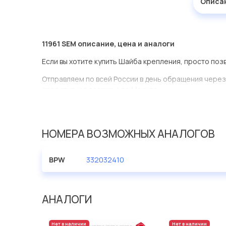
Описа
11961 SEM описание, цена и аналоги
Если вы хотите купить Шайба крепления, просто поз
Отправляем по всей России в день обращения через
оперативная доставка по Москве.
Эта запчасть представлена по производителю SEM
У данной детали есть аналоги с номерами, убедитес
НОМЕРА ВОЗМОЖНЫХ АНАЛОГОВ
Шайба крепления в нашей компании Евродеталь пре
ассортименте.
BPW
332032410
Мы продаем сертифицированные колодки тормозные 
производителя SEM.
АНАЛОГИ
Нет в наличии
Нет в наличии