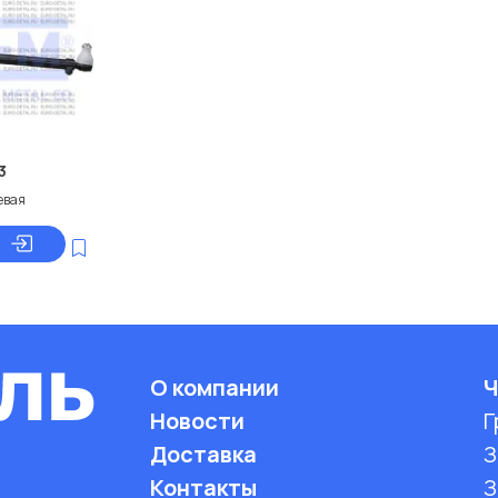
3
евая
О компании
Ч
Новости
Г
Доставка
З
Контакты
З