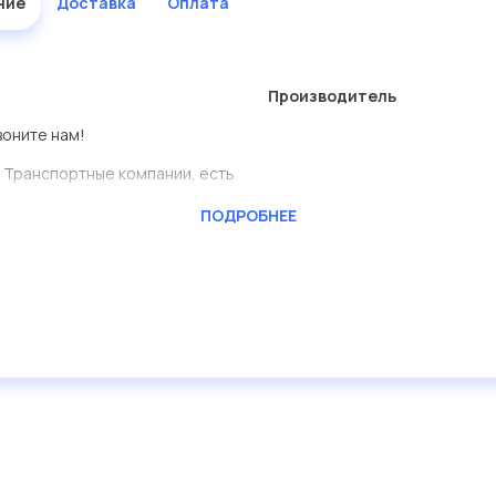
ние
Доставка
Оплата
Производитель
воните нам!
 Транспортные компании, есть
ПОДРОБНЕЕ
ь сами.
дставлены в большом
дисковые с гарантией от