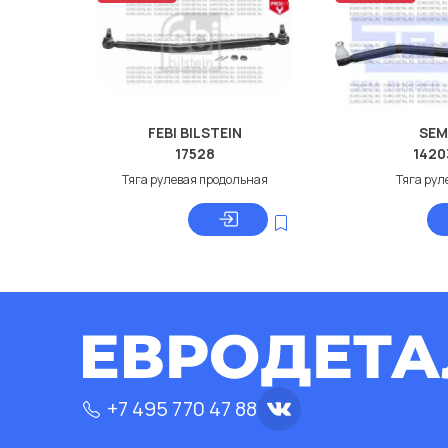
FEBI BILSTEIN
SEM
17528
1420
Тяга рулевая продольная
Тяга рул
+7 495 770 47 88