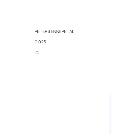
PETERS ENNEPETAL
0.025
75
25
резина
5
8