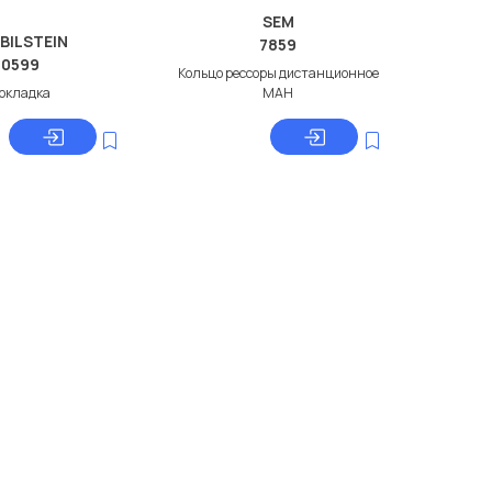
SEM
 BILSTEIN
7859
30599
Кольцо рессоры дистанционное
окладка
МАН