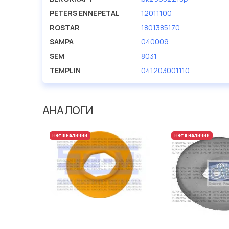
PETERS ENNEPETAL
12011100
ROSTAR
1801385170
SAMPA
040009
SEM
8031
TEMPLIN
041203001110
АНАЛОГИ
Нет в наличии
Нет в наличии