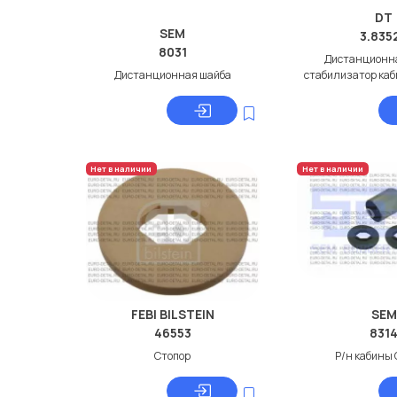
DT
SEM
3.835
8031
Дистанционна
Дистанционная шайба
стабилизатор каб
Нет в наличии
Нет в наличии
FEBI BILSTEIN
SEM
46553
831
Стопор
Р/н кабины