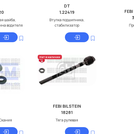
DT
FEBI
20
1.22419
я шайба,
Втулка подшипника,
ина водителя
стабилизатор
Пр
Нет в наличии
FEBI BILSTEIN
4
18281
 Скания
Тяга рулевая