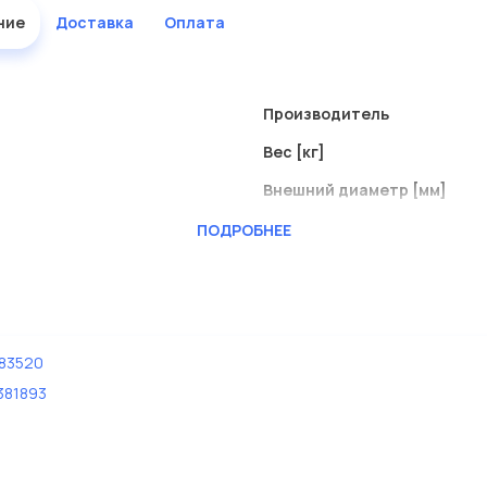
ние
Доставка
Оплата
Производитель
Вес [кг]
Внешний диаметр [мм]
Внутренний диаметр
ПОДРОБНЕЕ
Материал
Толщина [мм]
Толщина [мм] 1
83520
381893