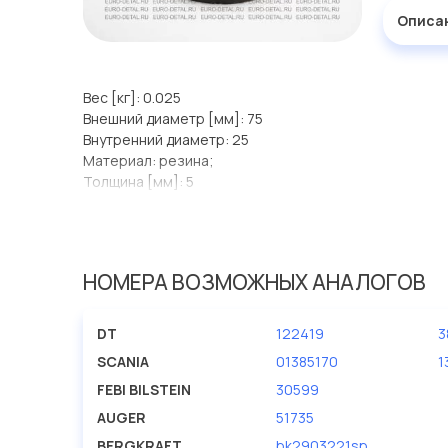
Описа
Вес [кг]: 0.025
Внешний диаметр [мм]: 75
Внутренний диаметр: 25
Материал: резина;
Толщина [мм]: 5
Толщина [мм] 1: 8
НОМЕРА ВОЗМОЖНЫХ АНАЛОГОВ
DT
122419
3
SCANIA
01385170
1
FEBI BILSTEIN
30599
AUGER
51735
BERGKRAFT
bk2903221sp