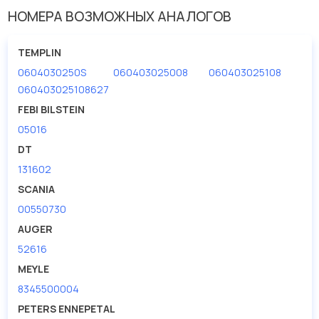
Диаметр болта [мм] 1
53
НОМЕРА ВОЗМОЖНЫХ АНАЛОГОВ
Длина [мм]
215
TEMPLIN
0604030250S
060403025008
060403025108
060403025108627
FEBI BILSTEIN
05016
DT
131602
SCANIA
00550730
AUGER
52616
MEYLE
8345500004
PETERS ENNEPETAL