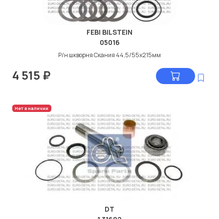
FEBI BILSTEIN
05016
Р/н шкворня Скания 44,5/55x215мм
4 515
₽
Нет в наличии
DT