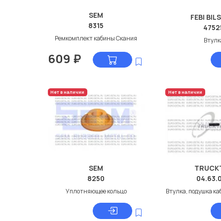
SEM
FEBI BIL
8315
4752
Ремкомплект кабины Скания
Втулк
609
₽
Нет в наличии
Нет в наличии
SEM
TRUCK
8250
04.63.
Уплотняющее кольцо
Втулка, подушка к