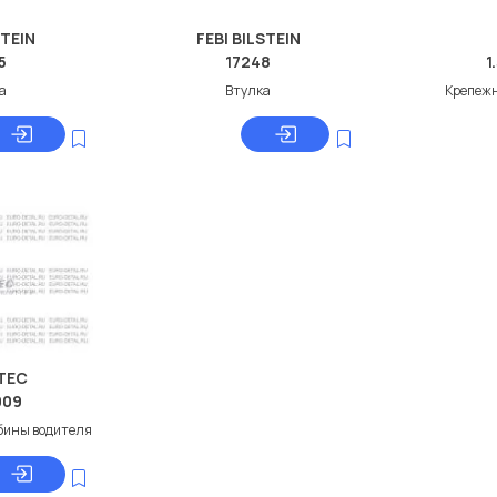
STEIN
FEBI BILSTEIN
5
17248
1
а
Втулка
Крепеж
TEC
009
абины водителя