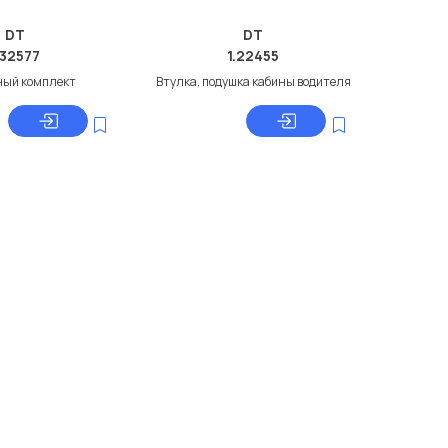
DT
DT
.32577
1.22455
ный комплект
Втулка, подушка кабины водителя