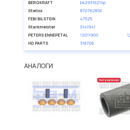
BERGKRAFT
bk2931621sp
Stellox
8707628SX
FEBI BILSTEIN
47525
Starkmeister
S141941
PETERS ENNEPETAL
12011900
1
HD PARTS
318706
АНАЛОГИ
Нет в наличии