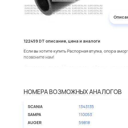
Описа
122459 DT описание, цена и аналоги
Если вы хотите купить Распорная втулка, опора амор
позвоните нам!
Отправляем по всей России в день обращения через
оперативная доставка по Москве.
Эта запчасть представлена по производителю DT
НОМЕРА ВОЗМОЖНЫХ АНАЛОГОВ
У данной детали есть аналоги с номерами, убедитес
Распорная втулка, опора амортизатора (кабина) в 
SCANIA
1343135
представлены в большом ассортименте.
SAMPA
110053
Мы продаем сертифицированные колодки тормозные 
AUGER
59818
производителя DT.