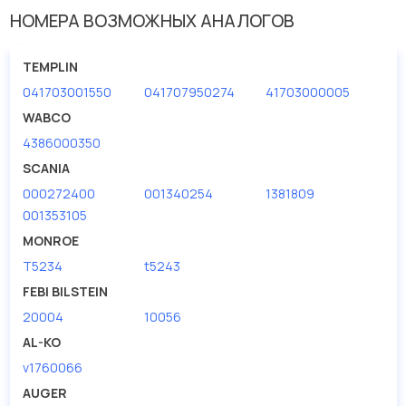
НОМЕРА ВОЗМОЖНЫХ АНАЛОГОВ
Диаметр [мм] 1
16
Длина [мм]
505
TEMPLIN
041703001550
041707950274
41703000005
Длина [мм] 1
845
WABCO
Способ крепления амортизатора
нижнее отверстие
4386000350
Ширина 1 [мм]
44
SCANIA
000272400
001340254
1381809
001353105
MONROE
T5234
t5243
FEBI BILSTEIN
20004
10056
AL-KO
v1760066
AUGER