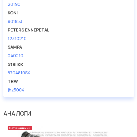
20190
KONI
901853
PETERS ENNEPETAL
12310210
SAMPA
040210
Stellox
8704810SX
TRW
jhz5004
АНАЛОГИ
Нет в наличии