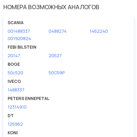
НОМЕРА ВОЗМОЖНЫХ АНАЛОГОВ
Длина [мм] 1
640
Способ крепления амортизатора
верхний стержень
SCANIA
001488337
0488274
1462240
001920824
FEBI BILSTEIN
20147
20527
BOGE
50c520
50C59P
IVECO
1488337
PETERS ENNEPETAL
12314910
DT
125962
KONI