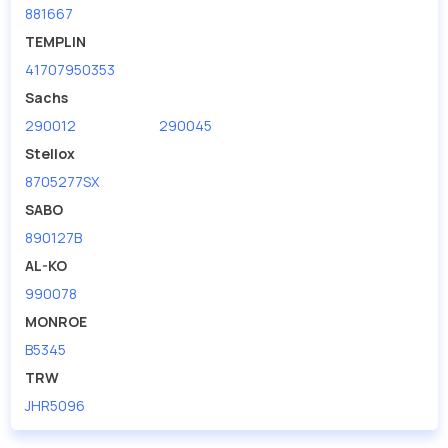
881667
TEMPLIN
41707950353
Sachs
290012
290045
Stellox
8705277SX
SABO
890127B
AL-KO
990078
MONROE
B5345
TRW
JHR5096