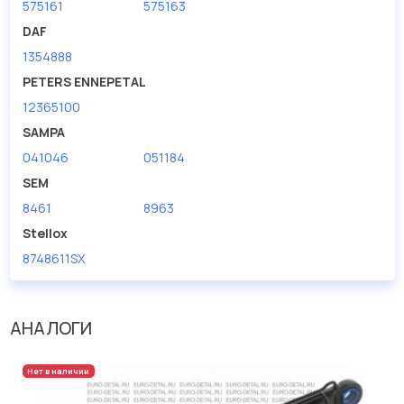
575161
575163
DAF
1354888
PETERS ENNEPETAL
12365100
SAMPA
041046
051184
SEM
8461
8963
Stellox
8748611SX
АНАЛОГИ
Нет в наличии