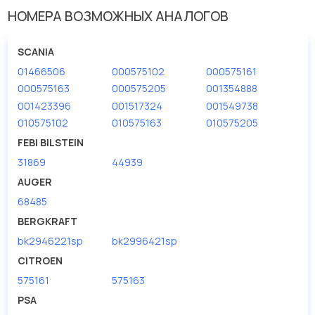
НОМЕРА ВОЗМОЖНЫХ АНАЛОГОВ
Давление (бар)
250
Диаметр [мм]
60
SCANIA
01466506
000575102
000575161
Диаметр [мм] 1
40
000575163
000575205
001354888
Диаметр отверстия [мм]
30
001423396
001517324
001549738
Длина [мм]
010575102
010575163
650
010575205
FEBI BILSTEIN
Ширина (мм)
28
31869
44939
AUGER
68485
BERGKRAFT
bk2946221sp
bk2996421sp
CITROEN
575161
575163
PSA