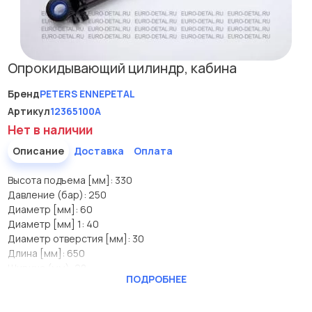
Опрокидывающий цилиндр, кабина
Бренд
PETERS ENNEPETAL
Артикул
12365100A
Нет в наличии
Описание
Доставка
Оплата
Высота подъема [мм]: 330
Давление (бар): 250
Диаметр [мм]: 60
Диаметр [мм] 1: 40
Диаметр отверстия [мм]: 30
Длина [мм]: 650
Ширина (мм): 28
ПОДРОБНЕЕ
Производитель
PETERS ENNEPETAL
Высота подъема [мм]
330