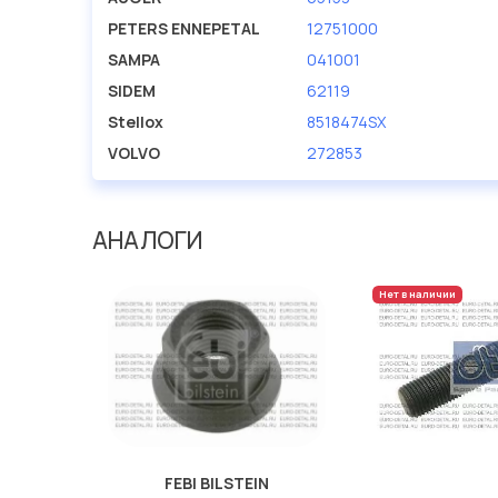
PETERS ENNEPETAL
12751000
SAMPA
041001
SIDEM
62119
Stellox
8518474SX
VOLVO
272853
АНАЛОГИ
Нет в наличии
FEBI BILSTEIN