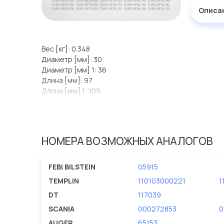
Описа
Вес [кг]: 0.348
Диаметр [мм]: 30
Диаметр [мм] 1: 36
Длина [мм]: 97
Длина [мм] 1: 109
Длина резьбы [мм]: 71
Размер резьбы: 7/8'' - 11 BSF; с правой резьбой;
Тип резьбы: 7/8'' - 11 BSF; с правой резьбой;
НОМЕРА ВОЗМОЖНЫХ АНАЛОГОВ
FEBI BILSTEIN
05915
TEMPLIN
110103000221
1
DT
117039
SCANIA
000272853
0
AUGER
65153