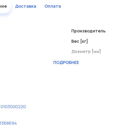
ние
Доставка
Оплата
Производитель
Вес [кг]
Диаметр [мм]
Диаметр [мм] 1
ПОДРОБНЕЕ
Длина [мм]
Длина [мм] 1
Длина резьбы [мм]
Размер резьбы
10103000220
Тип резьбы
1368694