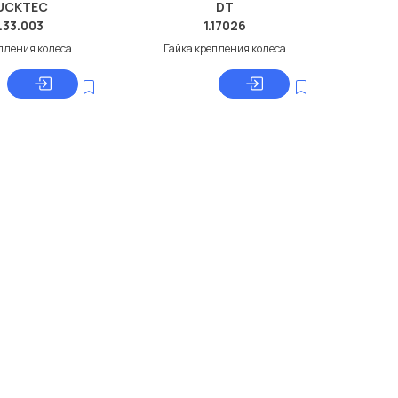
UCKTEC
DT
.33.003
1.17026
пления колеса
Гайка крепления колеса