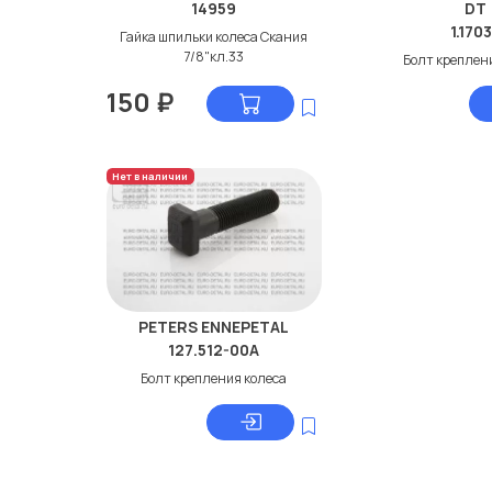
14959
DT
1.170
Гайка шпильки колеса Скания
7/8"кл.33
Болт креплен
150
₽
Нет в наличии
PETERS ENNEPETAL
127.512-00A
Болт крепления колеса