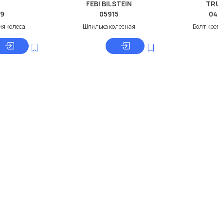
FEBI BILSTEIN
TR
39
05915
04
ия колеса
Шпилька колесная
Болт кре