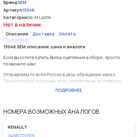
Бренд
SEM
Артикул
13046
Категории
Se-M Lastik
Нет в наличии
Описание
Доставка
Оплата
13046 SEM описание, цена и аналоги
Если вы хотите купить Вилка сцепления в сборе, просто
позвоните нам!
Отправляем по всей России в день обращения через
Транспортные компании, есть оперативная доставка по
Москве.
ПОДРОБНЕЕ
Эта запчасть представлена по производителю SEM
У данной детали есть аналоги с номерами, убедитесь сами.
НОМЕРА ВОЗМОЖНЫХ АНАЛОГОВ
Вилка сцепления в сборе в нашей компании Евродеталь
представлены в большом ассортименте.
RENAULT
7408172031S
Мы продаем сертифицированные колодки тормозные