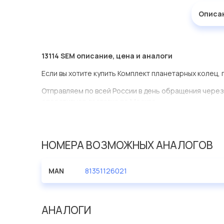
Описа
13114 SEM описание, цена и аналоги
Если вы хотите купить Комплект планетарных колец,
Отправляем по всей России в день обращения через
оперативная доставка по Москве.
Эта запчасть представлена по производителю SEM
У данной детали есть аналоги с номерами, убедитес
НОМЕРА ВОЗМОЖНЫХ АНАЛОГОВ
Комплект планетарных колец в нашей компании Евро
большом ассортименте.
MAN
81351126021
Мы продаем сертифицированные колодки тормозные 
производителя SEM.
АНАЛОГИ