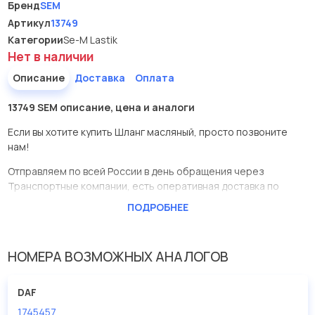
Бренд
SEM
Артикул
13749
Категории
Se-M Lastik
Нет в наличии
Описание
Доставка
Оплата
13749 SEM описание, цена и аналоги
Если вы хотите купить Шланг масляный, просто позвоните
нам!
Отправляем по всей России в день обращения через
Транспортные компании, есть оперативная доставка по
Москве.
ПОДРОБНЕЕ
Эта запчасть представлена по производителю SEM
У данной детали есть аналоги с номерами, убедитесь сами.
НОМЕРА ВОЗМОЖНЫХ АНАЛОГОВ
Шланг масляный в нашей компании Евродеталь представлены
в большом ассортименте.
DAF
1745457
Мы продаем сертифицированные колодки тормозные