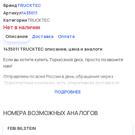
Бренд
TRUCKTEC
Артикул
1435011
Категории
TRUCKTEC
Нет в наличии
Описание
Доставка
Оплата
1435011 TRUCKTEC описание, цена и аналоги
Если вы хотите купить Тормозной диск, просто позвоните
нам!
Отправляем по всей России в день обращения через
Транспортные компании, есть оперативная доставка по
Москве.
ПОДРОБНЕЕ
Эта запчасть представлена по производителю TRUCKTEC
У данной детали есть аналоги с номерами, убедитесь сами.
НОМЕРА ВОЗМОЖНЫХ АНАЛОГОВ
Тормозной диск в нашей компании Евродеталь представлены
в большом ассортименте.
FEBI BILSTEIN