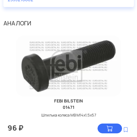
АНАЛОГИ
FEBI BILSTEIN
01471
Шпилька колеса МВ М14х1,5х57
96
₽