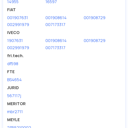
14955
16597
Мы продаем сертифицированные колодки тормозные
дисковые с гарантией от производителя TRUCKTEC.
FIAT
001907631
001908614
001908729
Производитель
TRUCKTEC
002991979
007173317
IVECO
1907631
001908614
001908729
002991979
007173317
fri.tech.
df598
FTE
BS4654
JURID
567117j
MERITOR
mbr2711
MEYLE
2355210002