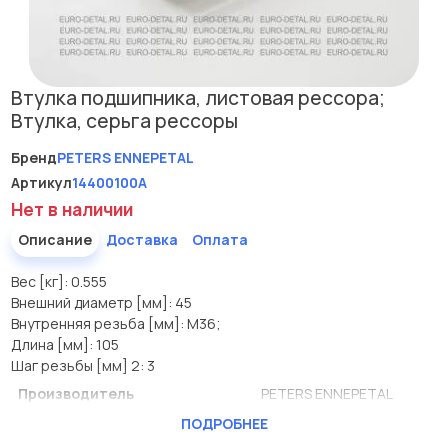
Втулка подшипника, листовая рессора;
Втулка, серьга рессоры
Бренд
PETERS ENNEPETAL
Артикул
14400100A
Нет в наличии
Описание
Доставка
Оплата
Вес [кг]: 0.555
Внешний диаметр [мм]: 45
Внутренняя резьба [мм]: M36;
Длина [мм]: 105
Шаг резьбы [мм] 2: 3
Производитель
PETERS ENNEPETAL
ПОДРОБНЕЕ
Вес [кг]
0.555