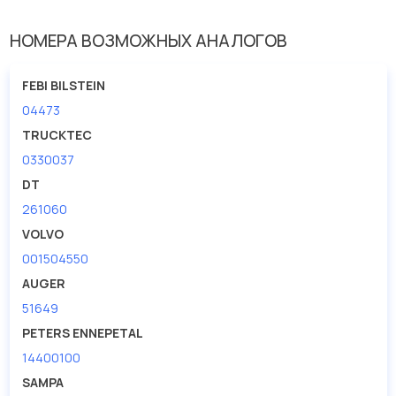
Внешний диаметр [мм]
45
НОМЕРА ВОЗМОЖНЫХ АНАЛОГОВ
Внутренняя резьба [мм]
M36
Длина [мм]
105
FEBI BILSTEIN
Шаг резьбы [мм] 2
3
04473
TRUCKTEC
0330037
DT
261060
VOLVO
001504550
AUGER
51649
PETERS ENNEPETAL
14400100
SAMPA