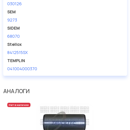
030126
SEM
9273
SIDEM
68070
Stellox
8412515SX
TEMPLIN
041004000370
АНАЛОГИ
Нет в наличии