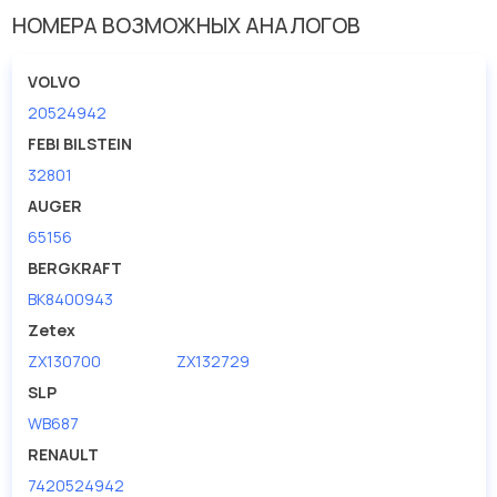
НОМЕРА ВОЗМОЖНЫХ АНАЛОГОВ
Вес [кг]
0.397
Диаметр [мм]
36
VOLVO
Диаметр [мм] 1
25.5
20524942
Длина [мм]
113
FEBI BILSTEIN
32801
Длина резьбы [мм]
82
AUGER
Поверхность
дакрометизировано
65156
Размер резьбы
M22
BERGKRAFT
Шаг резьбы [мм] 2
1.5
BK8400943
Zetex
ZX130700
ZX132729
SLP
WB687
RENAULT
7420524942