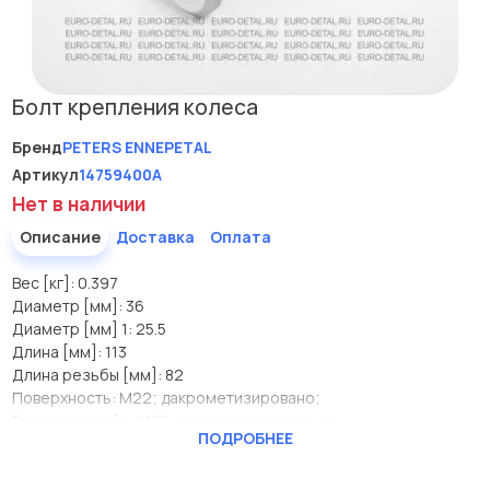
Болт крепления колеса
Бренд
PETERS ENNEPETAL
Артикул
14759400A
Нет в наличии
Описание
Доставка
Оплата
Вес [кг]: 0.397
Диаметр [мм]: 36
Диаметр [мм] 1: 25.5
Длина [мм]: 113
Длина резьбы [мм]: 82
Поверхность: M22; дакрометизировано;
Размер резьбы: M22; дакрометизировано;
ПОДРОБНЕЕ
Шаг резьбы [мм] 2: 1.5
Производитель
PETERS ENNEPETAL