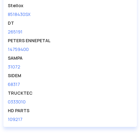
Stellox
8518430SX
DT
265191
PETERS ENNEPETAL
14759400
SAMPA
31072
SIDEM
68317
TRUCKTEC
0333010
HD PARTS
109217