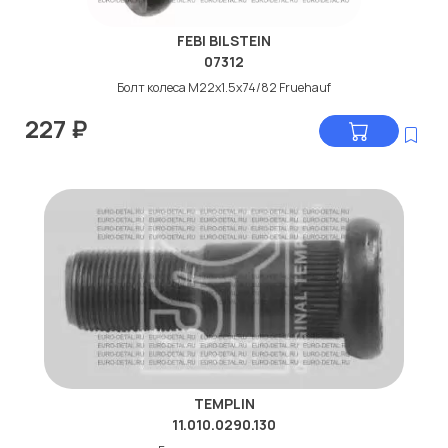
FEBI BILSTEIN
07312
Болт колеса М22x1.5x74/82 Fruehauf
227
₽
TEMPLIN
11.010.0290.130