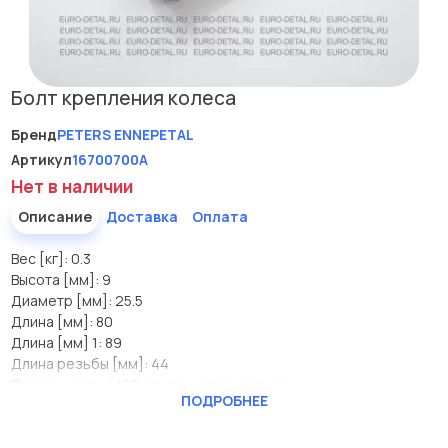
Болт крепления колеса
Бренд
PETERS ENNEPETAL
Артикул
16700700A
Нет в наличии
Описание
Доставка
Оплата
Вес [кг]: 0.3
Высота [мм]: 9
Диаметр [мм]: 25.5
Длина [мм]: 80
Длина [мм] 1: 89
Длина резьбы [мм]: 44
Поверхность: M22; дакрометизировано;
ПОДРОБНЕЕ
Размер резьбы: M22; дакрометизировано;
Шаг резьбы [мм] 2: 1.5