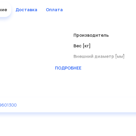
ние
Доставка
Оплата
Производитель
Вес [кг]
Внешний диаметр [мм]
Длина [мм]
ПОДРОБНЕЕ
Наружный диаметр 1 [мм]
Привод, зубчатая передач
9601300