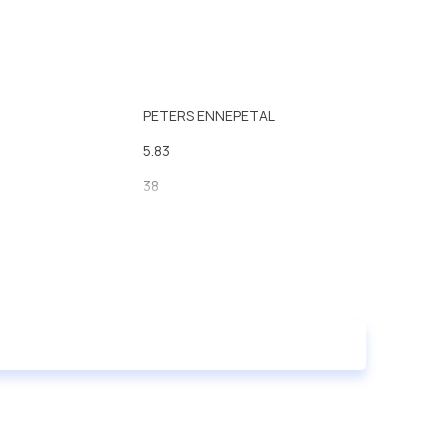
PETERS ENNEPETAL
5.83
38
634
38
а
SAE 1 1/2' - 10 Spl