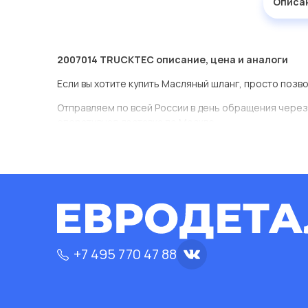
Описа
2007014 TRUCKTEC описание, цена и аналоги
Если вы хотите купить Масляный шланг, просто позв
Отправляем по всей России в день обращения через
оперативная доставка по Москве.
Эта запчасть представлена по производителю TRU
У данной детали есть аналоги с номерами, убедитес
Масляный шланг в нашей компании Евродеталь пред
ассортименте.
Мы продаем сертифицированные колодки тормозные 
производителя TRUCKTEC.
+7 495 770 47 88