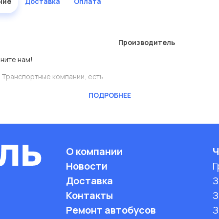
ние
Доставка
Оплата
Производитель
оните нам!
 Транспортные компании, есть
ПОДРОБНЕЕ
CKTEC
ь сами.
ставлены в большом
О компании
Ч
Новости
Г
дисковые с гарантией от
Доставка
З
Контакты
З
Ремонт автобусов
З