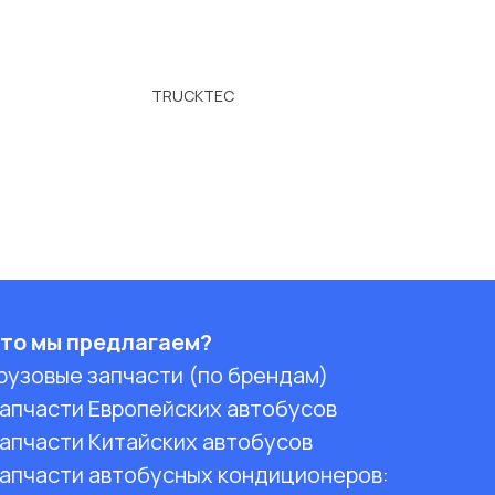
TRUCKTEC
то мы предлагаем?
рузовые запчасти (по брендам)
апчасти Европейских автобусов
апчасти Китайских автобусов
апчасти автобусных кондиционеров: