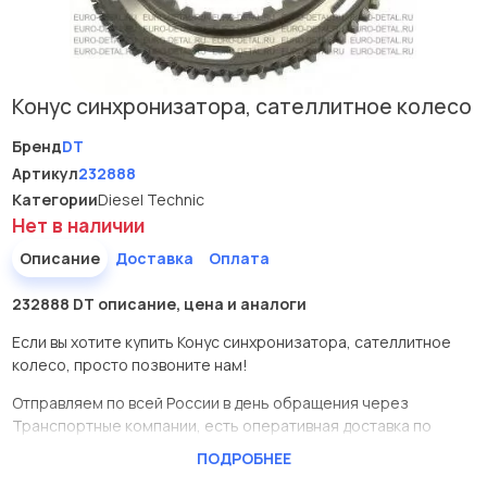
Конус синхронизатора, сателлитное колесо
Бренд
DT
Артикул
232888
Категории
Diesel Technic
Нет в наличии
Описание
Доставка
Оплата
232888 DT описание, цена и аналоги
Если вы хотите купить Конус синхронизатора, сателлитное
колесо, просто позвоните нам!
Отправляем по всей России в день обращения через
Транспортные компании, есть оперативная доставка по
Москве.
ПОДРОБНЕЕ
Эта запчасть представлена по производителю DT