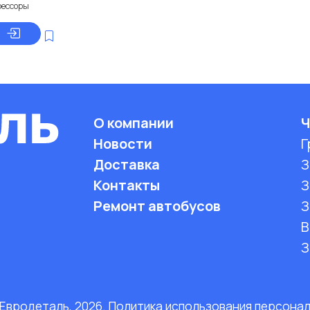
рессоры
О компании
Ч
Новости
Г
Доставка
З
Контакты
З
Ремонт автобусов
З
B
З
 Евродеталь, 2026. Политика использования персона