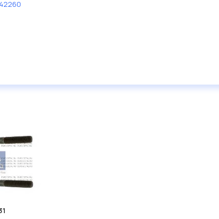
42260
31