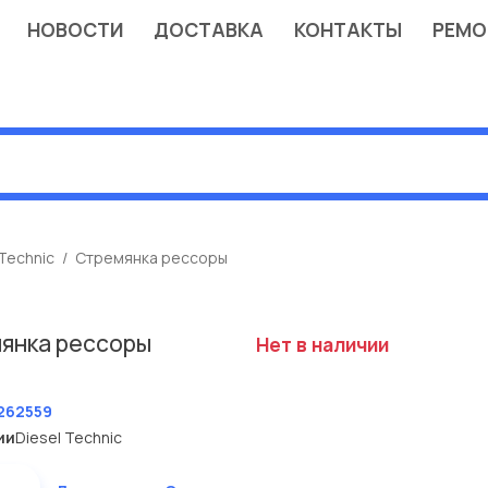
НОВОСТИ
ДОСТАВКА
КОНТАКТЫ
РЕМО
 Technic
Стремянка рессоры
янка рессоры
Нет в наличии
T
262559
ии
Diesel Technic