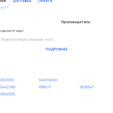
ние
Доставка
Оплата
Производитель
озвоните нам!
 Транспортные компании, есть
ПОДРОБНЕЕ
ь сами.
редставлены в большом
4501000
14501000A
дисковые с гарантией от
0442789
1585117
1628347
1800033