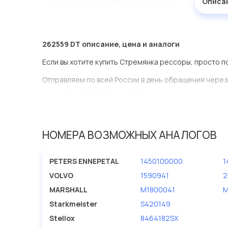
Описа
262559 DT описание, цена и аналоги
Если вы хотите купить Стремянка рессоры, просто п
Отправляем по всей России в день обращения через
оперативная доставка по Москве.
Эта запчасть представлена по производителю DT
У данной детали есть аналоги с номерами, убедитес
НОМЕРА ВОЗМОЖНЫХ АНАЛОГОВ
Стремянка рессоры в нашей компании Евродеталь п
ассортименте.
PETERS ENNEPETAL
1450100000
1
Мы продаем сертифицированные колодки тормозные 
VOLVO
1590941
2
производителя DT.
MARSHALL
M1800041
M
Starkmeister
S420149
Stellox
8464182SX