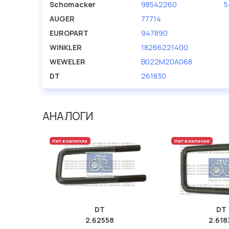
Schomacker
98542260
5
AUGER
77714
EUROPART
947890
WINKLER
18266221400
WEWELER
B022M20A068
DT
261830
АНАЛОГИ
Нет в наличии
Нет в наличии
DT
DT
2.62558
2.618