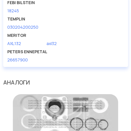
FEBI BILSTEIN
18245
TEMPLIN
030204200250
MERITOR
AXL132
axl32
PETERS ENNEPETAL
26657900
АНАЛОГИ