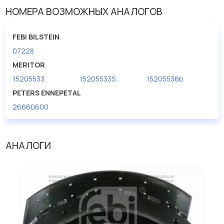
Количество заклепок
32
НОМЕРА ВОЗМОЖНЫХ АНАЛОГОВ
Ширина (мм)
180
FEBI BILSTEIN
07228
MERITOR
15205533
15205533S
15205536b
PETERS ENNEPETAL
26660600
АНАЛОГИ