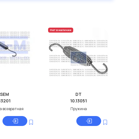
Нет в наличии
SEM
DT
13201
10.13051
а возвратная
Пружина