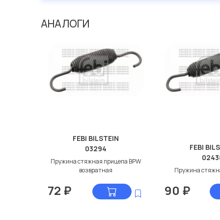
АНАЛОГИ
FEBI BILSTEIN
FEBI BIL
03294
0243
Пружина стяжная прицепа BPW
возвратная
Пружина стяжн
72
₽
90
₽