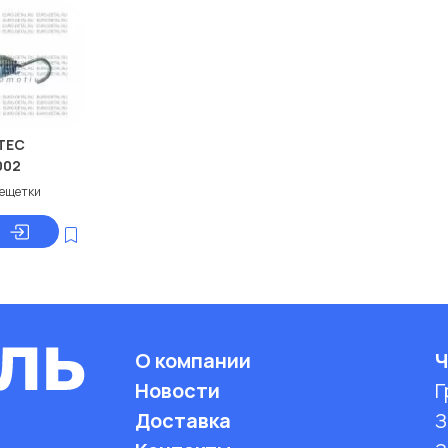
TEC
002
ещетки
О компании
Ч
Новости
Г
Доставка
З