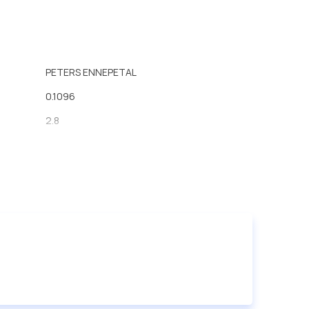
PETERS ENNEPETAL
0.1096
2.8
26
148