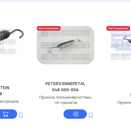
Нет в наличии
Нет в наличии
PETERS ENNEPETAL
STEIN
046.000-00A
8
Пружина, позиционер системы
ая прицепа
тяг и рычагов
Пружин