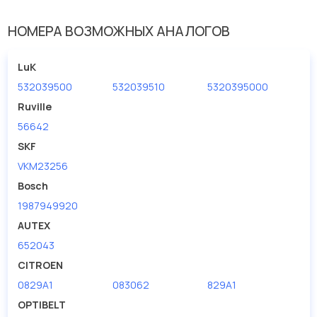
Материал
полимерный материал
НОМЕРА ВОЗМОЖНЫХ АНАЛОГОВ
Ширина (мм)
30
LuK
532039500
532039510
5320395000
Ruville
56642
SKF
VKM23256
Bosch
1987949920
AUTEX
652043
CITROEN
0829A1
083062
829A1
OPTIBELT