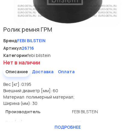
Ролик ремня ГРМ
Бренд
FEBI BILSTEIN
Артикул
26716
Категории
febi bilstein
Нет в наличии
Описание
Доставка
Оплата
Вес [кг]: 0.195
Внешний диаметр [мм]: 60
Материал: полимерный материал;
Ширина (мм): 30
Производитель
FEBI BILSTEIN
Вес [кг]
0.195
ПОДРОБНЕЕ
Внешний диаметр [мм]
60