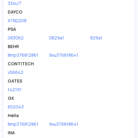
334UT
DAYCO
ATB2208
PSA
083062
0829a1
829a1
BEHR
8mp376812861
9xu376818641
CONTITECH
v56642
GATES
t42191
GK
652043
Hella
8mp376812861
9xu376818641
INA