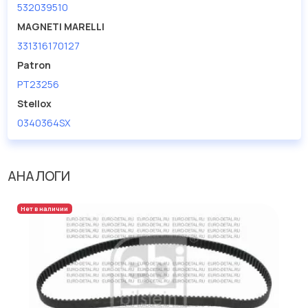
532039510
MAGNETI MARELLI
331316170127
Patron
PT23256
Stellox
0340364SX
АНАЛОГИ
Нет в наличии