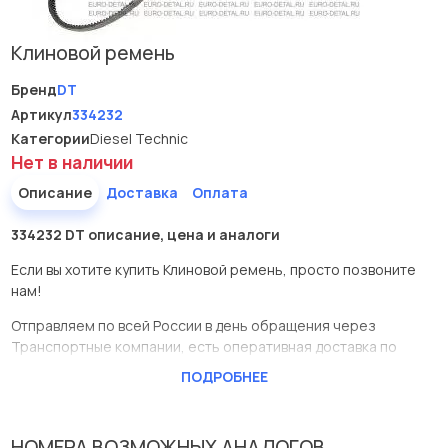
Клиновой ремень
Бренд
DT
Артикул
334232
Категории
Diesel Technic
Нет в наличии
Описание
Доставка
Оплата
334232 DT описание, цена и аналоги
Если вы хотите купить Клиновой ремень, просто позвоните
нам!
Отправляем по всей России в день обращения через
Транспортные компании, есть оперативная доставка по
Москве.
ПОДРОБНЕЕ
Эта запчасть представлена по производителю DT
У данной детали есть аналоги с номерами, убедитесь сами.
НОМЕРА ВОЗМОЖНЫХ АНАЛОГОВ