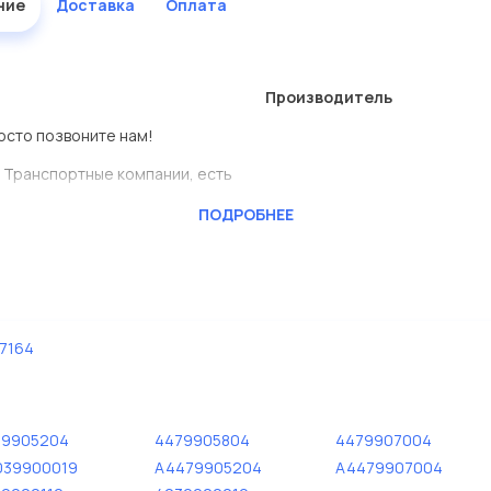
ние
Доставка
Оплата
Производитель
росто позвоните нам!
 Транспортные компании, есть
ПОДРОБНЕЕ
ь сами.
еталь представлены в большом
7164
дисковые с гарантией от
79905204
4479905804
4479907004
039900019
A4479905204
A4479907004