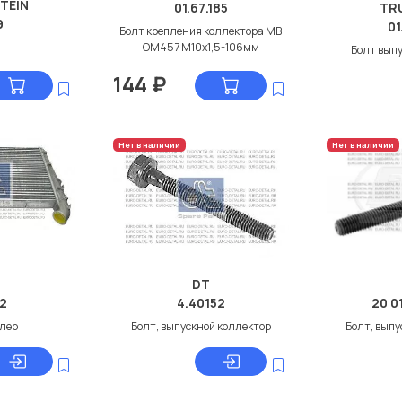
STEIN
01.67.185
TR
9
01
Болт крепления коллектора МВ
ОМ457 М10x1,5-106мм
Болт вып
144
₽
Нет в наличии
Нет в наличии
DT
52
4.40152
20 0
лер
Болт, выпускной коллектор
Болт, выпу