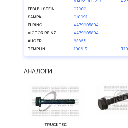
A4039900219
427
FEBI BILSTEIN
07902
SAMPA
010091
ELRING
4479905804
VICTOR REINZ
4479905804
AUGER
68863
TEMPLIN
190613
T19
АНАЛОГИ
TRUCKTEC