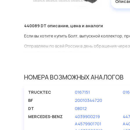
Описа
440089 DT описание, цена и аналоги
Если вы хотите купить Болт, выпускной коллектор, п
Отправляем по всей России в день обращения через
оперативная доставка по Москве.
Эта запчасть представлена по производителю DT
У данной детали есть аналоги с номерами, убедитес
НОМЕРА ВОЗМОЖНЫХ АНАЛОГОВ
Болт, выпускной коллектор в нашей компании Еврод
ассортименте.
TRUCKTEC
0167151
016
Мы продаем сертифицированные колодки тормозные 
BF
20010344720
производителя DT.
DT
08012
MERCEDES-BENZ
4039900219
44
A4579901701
A4