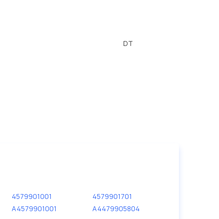
DT
4579901001
4579901701
A4579901001
A4479905804