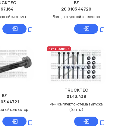
UCKTEC
BF
.67.164
20 0103 44720
ускной системы
Болт, выпускной коллектор
Нет в наличии
TRUCKTEC
BF
01.43.439
103 44721
Ремкомплект система выпуска
скной коллектор
(болты)