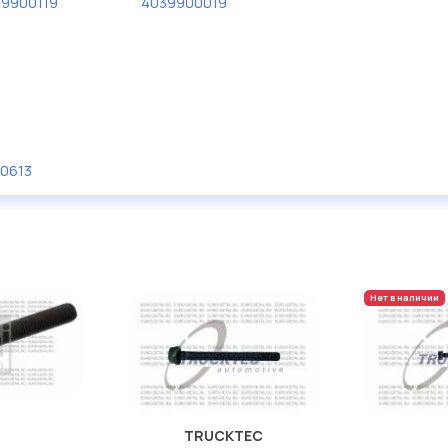
9900119
4039900019
0613
Нет в наличии
TRUCKTEC