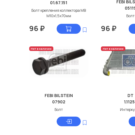
FEBI BIL
01.67.151
0511
Болт крепления коллектора МВ
М10x1,5x70мм
Болт
96
₽
96
₽
Нет в наличии
Нет в наличии
FEBI BILSTEIN
DT
07902
1.112
Болт
Интерку