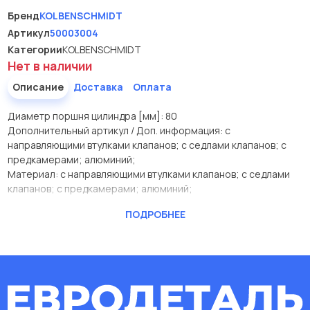
Бренд
KOLBENSCHMIDT
Артикул
50003004
Категории
KOLBENSCHMIDT
Нет в наличии
Описание
Доставка
Оплата
Диаметр поршня цилиндра [мм]: 80
Дополнительный артикул / Доп. информация: с
направляющими втулками клапанов; с седлами клапанов; с
предкамерами; алюминий;
Материал: с направляющими втулками клапанов; с седлами
клапанов; с предкамерами; алюминий;
Производитель
KOLBENSCHMIDT
ПОДРОБНЕЕ
Диаметр поршня цилиндра
80
[мм]
Дополнительный артикул /
с направляющими
Доп. информация
втулками клапанов
Материал
алюминий