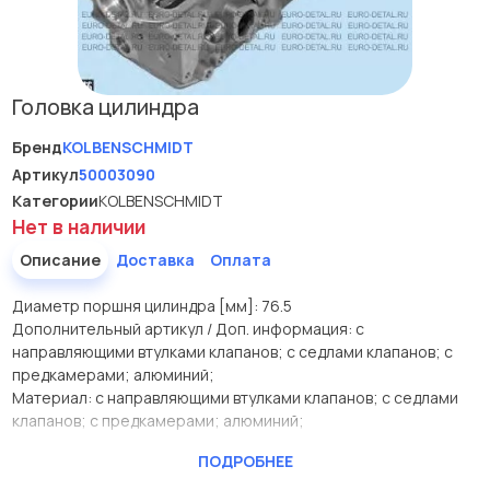
Головка цилиндра
Бренд
KOLBENSCHMIDT
Артикул
50003090
Категории
KOLBENSCHMIDT
Нет в наличии
Описание
Доставка
Оплата
Диаметр поршня цилиндра [мм]: 76.5
Дополнительный артикул / Доп. информация: с
направляющими втулками клапанов; с седлами клапанов; с
предкамерами; алюминий;
Материал: с направляющими втулками клапанов; с седлами
клапанов; с предкамерами; алюминий;
Производитель
KOLBENSCHMIDT
ПОДРОБНЕЕ
Диаметр поршня цилиндра
76.5