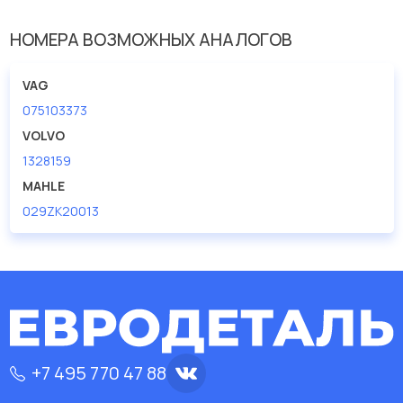
[мм]
НОМЕРА ВОЗМОЖНЫХ АНАЛОГОВ
Дополнительный артикул /
с направляющими
Доп. информация
втулками клапанов
VAG
Материал
алюминий
075103373
VOLVO
1328159
MAHLE
029ZK20013
+7 495 770 47 88