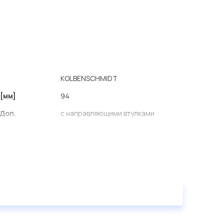
KOLBENSCHMIDT
[мм]
94
Доп.
с направляющими втулками
клапанов
алюминий