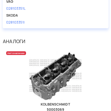
VAG
Материал
алюминий
028103351L
SKODA
028103351l
АНАЛОГИ
Нет в наличии
KOLBENSCHMIDT
50003069