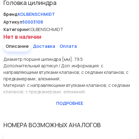
Головка цилиндра
Бренд
KOLBENSCHMIDT
Артикул
50003108
Категории
KOLBENSCHMIDT
Нет в наличии
Описание
Доставка
Оплата
Диаметр поршня цилиндра [мм]: 79.5
Дополнительный артикул / Доп. информация: с
направляющими втулками клапанов; с седлами клапанов; с
предкамерами; алюминий;
Материал: с направляющими втулками клапанов; с седлами
клапанов; с предкамерами; алюминий;
Производитель
KOLBENSCHMIDT
ПОДРОБНЕЕ
Диаметр поршня цилиндра
79.5
[мм]
НОМЕРА ВОЗМОЖНЫХ АНАЛОГОВ
Дополнительный артикул /
с направляющими
Доп. информация
втулками клапанов