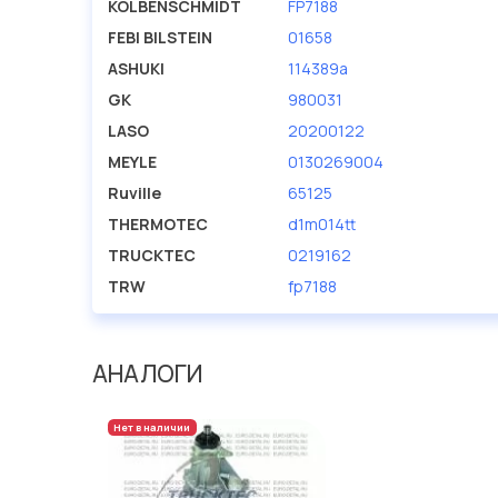
KOLBENSCHMIDT
FP7188
FEBI BILSTEIN
01658
ASHUKI
114389a
GK
980031
LASO
20200122
MEYLE
0130269004
Ruville
65125
THERMOTEC
d1m014tt
TRUCKTEC
0219162
TRW
fp7188
АНАЛОГИ
Нет в наличии