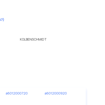
67)
KOLBENSCHMIDT
a6012000720
a6012000920