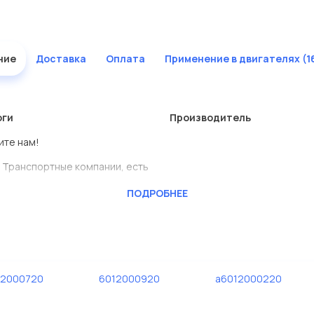
ние
Доставка
Оплата
Применение в двигателях (1
оги
Производитель
ите нам!
 Транспортные компании, есть
ПОДРОБНЕЕ
BENSCHMIDT
ь сами.
тавлены в большом
12000720
6012000920
a6012000220
дисковые с гарантией от