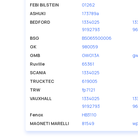
производителя KOLBENSCHMIDT.
FEBI BILSTEIN
01262
ASHUKI
173789a
BEDFORD
1334025
13
9192793
96
BSG
BSG65500006
GK
980059
GMB
GWO13A
gw
Ruville
65361
SCANIA
1334025
TRUCKTEC
619005
TRW
fp7121
VAUXHALL
1334025
13
9192793
96
Fenox
HB3110
MAGNETI MARELLI
81549
wp