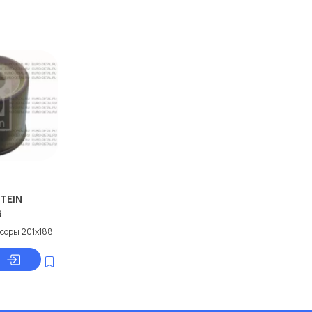
STEIN
6
соры 201x188