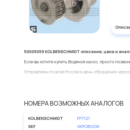
Описа
50005059 KOLBENSCHMIDT описание, цена и анал
Если вы хотите купить Водяной насос, просто позвон
Отправляем по всей России в день обращения через
оперативная доставка по Москве.
Эта запчасть представлена по производителю KOL
У данной детали есть аналоги с номерами, убедитес
НОМЕРА ВОЗМОЖНЫХ АНАЛОГОВ
Водяной насос в нашей компании Евродеталь предс
ассортименте.
KOLBENSCHMIDT
FP7121
Мы продаем сертифицированные колодки тормозные 
SKF
VKPC85206