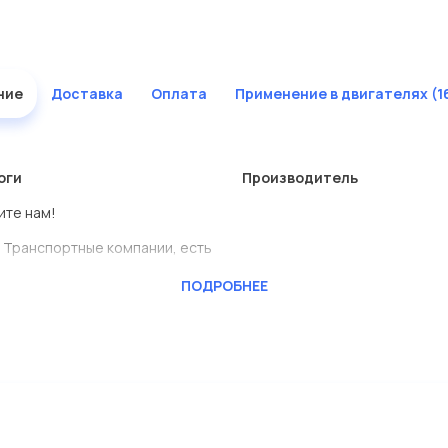
ние
Доставка
Оплата
Применение в двигателях (1
оги
Производитель
ите нам!
 Транспортные компании, есть
ПОДРОБНЕЕ
BENSCHMIDT
ь сами.
тавлены в большом
дисковые с гарантией от