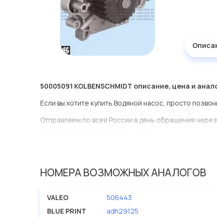
Описа
50005091 KOLBENSCHMIDT описание, цена и анал
Если вы хотите купить Водяной насос, просто позвон
Отправляем по всей России в день обращения через
оперативная доставка по Москве.
Эта запчасть представлена по производителю KOL
У данной детали есть аналоги с номерами, убедитес
НОМЕРА ВОЗМОЖНЫХ АНАЛОГОВ
Водяной насос в нашей компании Евродеталь предс
ассортименте.
VALEO
506443
Мы продаем сертифицированные колодки тормозные 
BLUE PRINT
adh29125