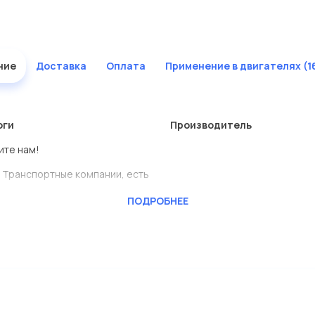
ние
Доставка
Оплата
Применение в двигателях (1
оги
Производитель
ите нам!
 Транспортные компании, есть
ПОДРОБНЕЕ
BENSCHMIDT
ь сами.
тавлены в большом
дисковые с гарантией от