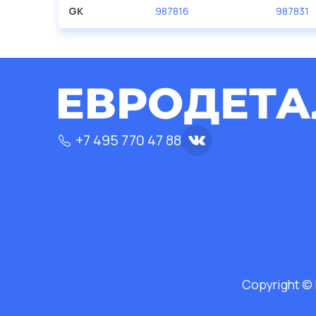
производителя KOLBENSCHMIDT.
GK
987816
987831
+7 495 770 47 88
Copyright ©