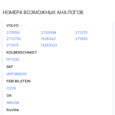
KOLBENSCHMIDT
У данной детали есть аналоги с номерами, убедитесь сами.
НОМЕРА ВОЗМОЖНЫХ АНАЛОГОВ
Водяной насос в нашей компании Евродеталь представлены в
большом ассортименте.
VOLVO
270559
2705598
271275
Мы продаем сертифицированные колодки тормозные
дисковые с гарантией от производителя KOLBENSCHMIDT.
2712750
1326342
271830
271975
13263421
Производитель
KOLBENSCHMIDT
KOLBENSCHMIDT
FP7200
SKF
VKPC86609
FEBI BILSTEIN
11219
GK
980106
Ruville