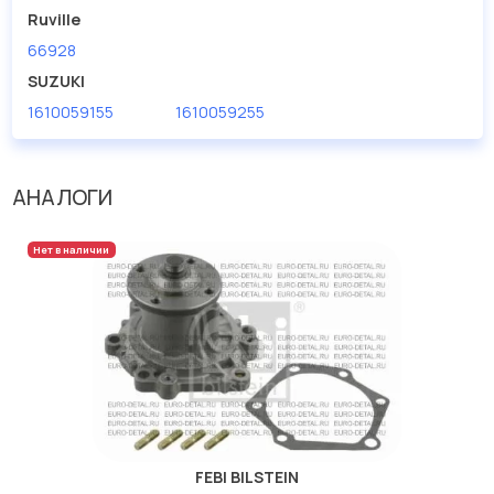
Ruville
66928
SUZUKI
1610059155
1610059255
АНАЛОГИ
Нет в наличии
FEBI BILSTEIN