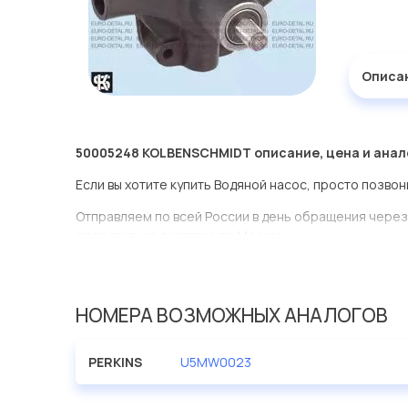
Описа
50005248 KOLBENSCHMIDT описание, цена и анал
Если вы хотите купить Водяной насос, просто позвон
Отправляем по всей России в день обращения через
оперативная доставка по Москве.
Эта запчасть представлена по производителю KOL
У данной детали есть аналоги с номерами, убедитес
НОМЕРА ВОЗМОЖНЫХ АНАЛОГОВ
Водяной насос в нашей компании Евродеталь предс
ассортименте.
PERKINS
U5MW0023
Мы продаем сертифицированные колодки тормозные 
производителя KOLBENSCHMIDT.