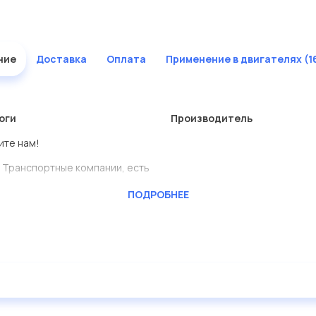
ние
Доставка
Оплата
Применение в двигателях (1
оги
Производитель
ите нам!
 Транспортные компании, есть
ПОДРОБНЕЕ
BENSCHMIDT
ь сами.
тавлены в большом
дисковые с гарантией от