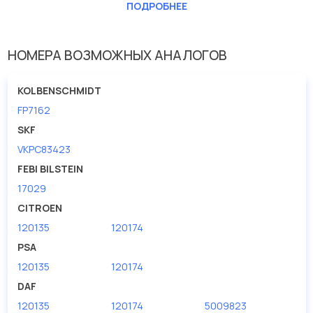
ПОДРОБНЕЕ
Эта запчасть представлена по производителю
KOLBENSCHMIDT
У данной детали есть аналоги с номерами, убедитесь сами.
НОМЕРА ВОЗМОЖНЫХ АНАЛОГОВ
Водяной насос в нашей компании Евродеталь представлены в
большом ассортименте.
KOLBENSCHMIDT
FP7162
Мы продаем сертифицированные колодки тормозные
дисковые с гарантией от производителя KOLBENSCHMIDT.
SKF
VKPC83423
Производитель
KOLBENSCHMIDT
FEBI BILSTEIN
17029
CITROEN
120135
120174
PSA
120135
120174
DAF
120135
120174
5009823