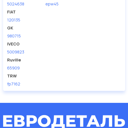
5024638
epw45
FIAT
120135
GK
980715
IVECO
5009823
Ruville
65909
TRW
fp7162