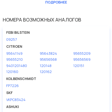
ПОДРОБНЕЕ
Эта запчасть представлена по производителю
KOLBENSCHMIDT
У данной детали есть аналоги с номерами, убедитесь сами.
НОМЕРА ВОЗМОЖНЫХ АНАЛОГОВ
Водяной насос в нашей компании Евродеталь представлены в
большом ассортименте.
FEBI BILSTEIN
09257
Мы продаем сертифицированные колодки тормозные
дисковые с гарантией от производителя KOLBENSCHMIDT.
CITROEN
95641149
95643824
95655209
Производитель
KOLBENSCHMIDT
95655210
95656568
95656569
9401201480
120148
120151
120160
120162
KOLBENSCHMIDT
FP7226
SKF
VKPC83424
ASHUKI