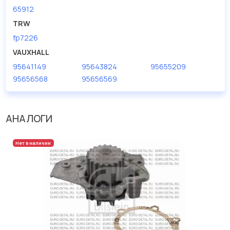
65912
TRW
fp7226
VAUXHALL
95641149
95643824
95655209
95656568
95656569
АНАЛОГИ
Нет в наличии