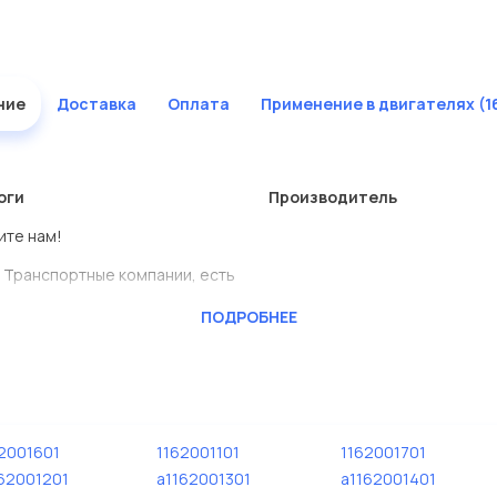
ние
Доставка
Оплата
Применение в двигателях (1
оги
Производитель
ите нам!
 Транспортные компании, есть
ПОДРОБНЕЕ
BENSCHMIDT
ь сами.
тавлены в большом
2001601
1162001101
1162001701
дисковые с гарантией от
62001201
a1162001301
a1162001401