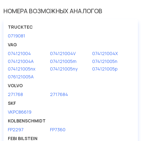
НОМЕРА ВОЗМОЖНЫХ АНАЛОГОВ
TRUCKTEC
0719081
VAG
074121004
074121004V
074121004X
074121004A
074121005m
074121005n
074121005nx
074121005ny
074121005p
076121005A
VOLVO
271768
2717684
SKF
VKPC86619
KOLBENSCHMIDT
FP2297
FP7360
FEBI BILSTEIN