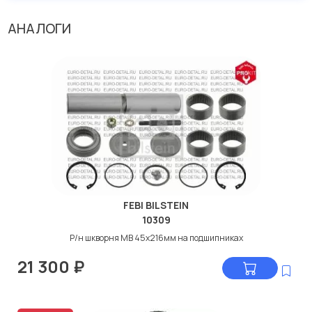
АНАЛОГИ
FEBI BILSTEIN
10309
Р/н шкворня МВ 45x216мм на подшипниках
21 300
₽