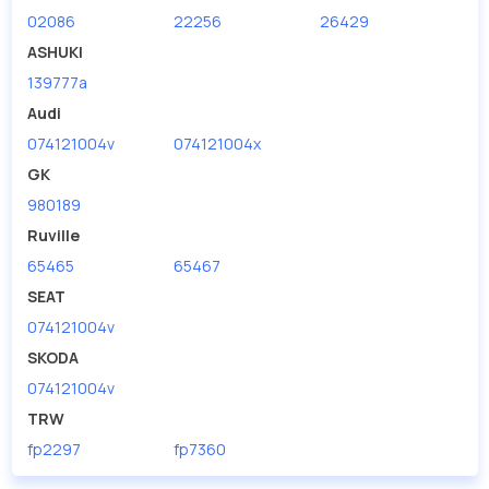
02086
22256
26429
ASHUKI
139777a
Audi
074121004v
074121004x
GK
980189
Ruville
65465
65467
SEAT
074121004v
SKODA
074121004v
TRW
fp2297
fp7360