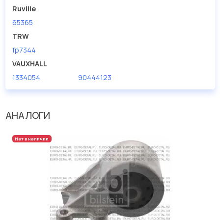
Ruville
65365
TRW
fp7344
VAUXHALL
1334054
90444123
АНАЛОГИ
Нет в наличии