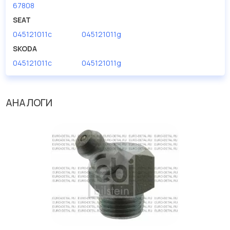
67808
SEAT
045121011c
045121011g
SKODA
045121011c
045121011g
АНАЛОГИ