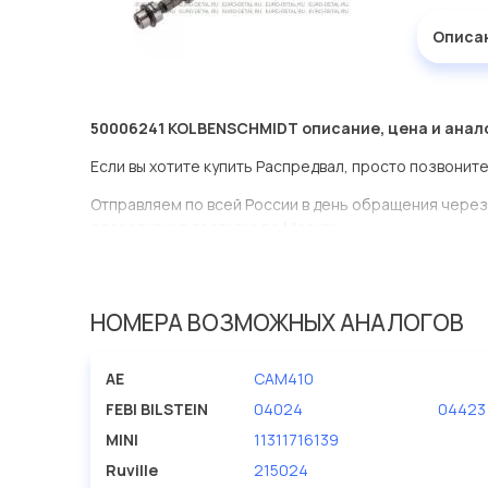
Описа
50006241 KOLBENSCHMIDT описание, цена и анал
Если вы хотите купить Распредвал, просто позвоните
Отправляем по всей России в день обращения через
оперативная доставка по Москве.
Эта запчасть представлена по производителю KOL
У данной детали есть аналоги с номерами, убедитес
НОМЕРА ВОЗМОЖНЫХ АНАЛОГОВ
Распредвал в нашей компании Евродеталь представ
AE
CAM410
Мы продаем сертифицированные колодки тормозные 
производителя KOLBENSCHMIDT.
FEBI BILSTEIN
04024
04423
MINI
11311716139
Ruville
215024