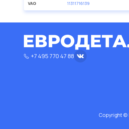
VAG
11311716139
+7 495 770 47 88
Copyright ©