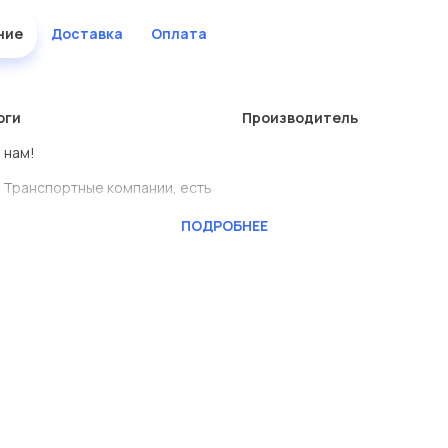
ние
Доставка
Оплата
оги
Производитель
 нам!
 Транспортные компании, есть
ПОДРОБНЕЕ
BENSCHMIDT
ь сами.
лены в большом ассортименте.
дисковые с гарантией от