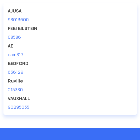
Распредвал в нашей компании Евродеталь представлены в
большом ассортименте.
AJUSA
93013600
Мы продаем сертифицированные колодки тормозные
дисковые с гарантией от производителя KOLBENSCHMIDT.
FEBI BILSTEIN
08586
Производитель
KOLBENSCHMIDT
AE
cam317
BEDFORD
636129
Ruville
215330
VAUXHALL
90295035