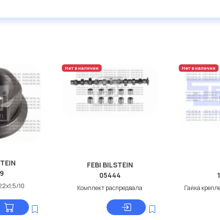
Нет в наличии
Нет в наличии
STEIN
FEBI BILSTEIN
9
05444
22x1,5/10
Комплект распредвала
Гайка крепле