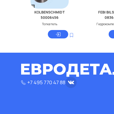
KOLBENSCHMIDT
FEBI BIL
50006456
0836
Толкатель
Гидрокомпе
+7 495 770 47 88