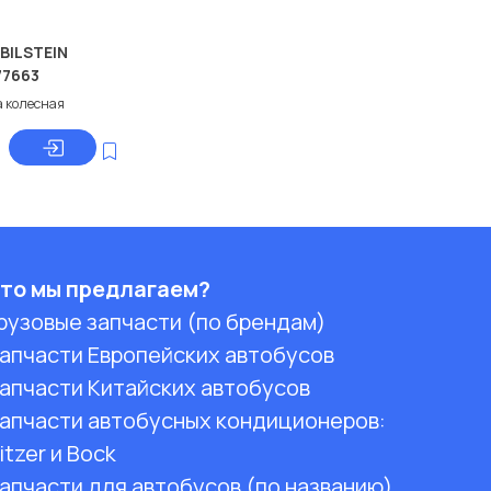
 BILSTEIN
77663
а колесная
то мы предлагаем?
рузовые запчасти (по брендам)
апчасти Европейских автобусов
апчасти Китайских автобусов
апчасти автобусных кондиционеров:
itzer и Bock
апчасти для автобусов (по названию)