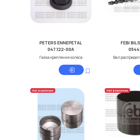
PETERS ENNEPETAL
FEBI BIL
047.122-00A
0544
Гайка крепления колеса
Вал распреде
Нет в наличии
Нет в наличии