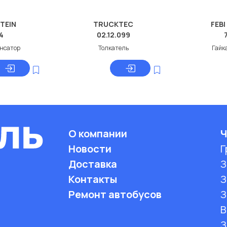
STEIN
TRUCKTEC
FEBI
4
02.12.099
нсатор
Толкатель
Гайк
О компании
Ч
Новости
Г
Доставка
З
Контакты
З
Ремонт автобусов
З
B
З