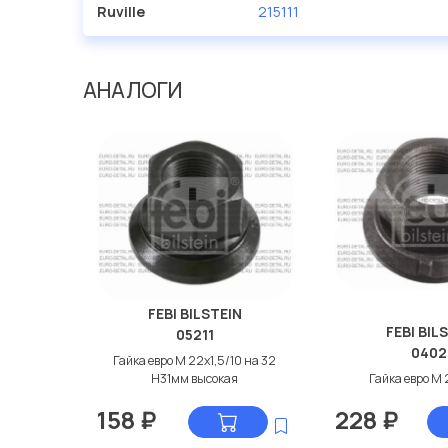
Ruville
215111
АНАЛОГИ
FEBI BILSTEIN
FEBI BIL
05211
0402
Гайка евро М 22x1,5/10 на 32
Н31мм высокая
Гайка евро М 
158
₽
228
₽