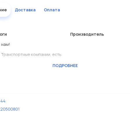
ние
Доставка
Оплата
оги
Производитель
 нам!
 Транспортные компании, есть
ПОДРОБНЕЕ
BENSCHMIDT
ь сами.
лены в большом ассортименте.
444
дисковые с гарантией от
020500801