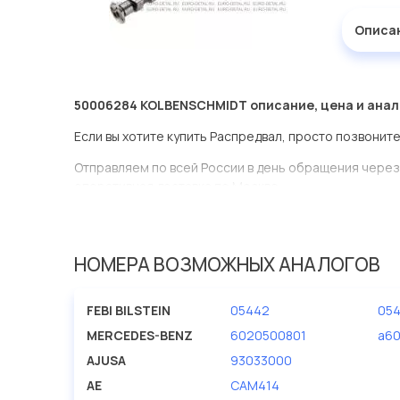
Описа
50006284 KOLBENSCHMIDT описание, цена и анал
Если вы хотите купить Распредвал, просто позвоните
Отправляем по всей России в день обращения через
оперативная доставка по Москве.
Эта запчасть представлена по производителю KOL
У данной детали есть аналоги с номерами, убедитес
НОМЕРА ВОЗМОЖНЫХ АНАЛОГОВ
Распредвал в нашей компании Евродеталь представ
FEBI BILSTEIN
05442
05
Мы продаем сертифицированные колодки тормозные 
производителя KOLBENSCHMIDT.
MERCEDES-BENZ
6020500801
a6
AJUSA
93033000
AE
CAM414