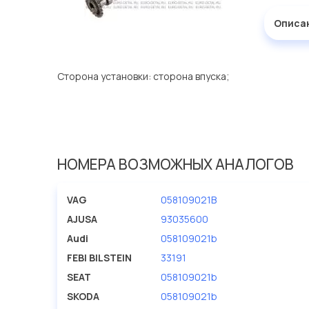
Описа
Сторона установки: сторона впуска;
НОМЕРА ВОЗМОЖНЫХ АНАЛОГОВ
VAG
058109021B
AJUSA
93035600
Audi
058109021b
FEBI BILSTEIN
33191
SEAT
058109021b
SKODA
058109021b