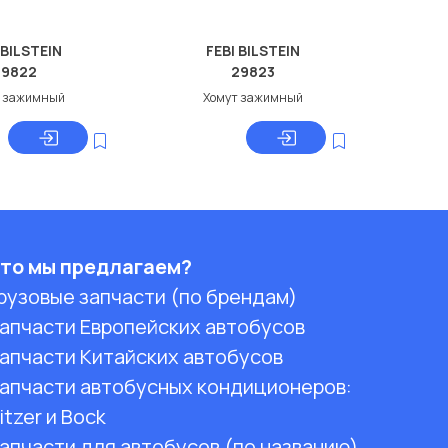
 BILSTEIN
FEBI BILSTEIN
29822
29823
т зажимный
Хомут зажимный
то мы предлагаем?
рузовые запчасти (по брендам)
апчасти Европейских автобусов
апчасти Китайских автобусов
апчасти автобусных кондиционеров:
itzer и Bock
апчасти для автобусов (по названию)