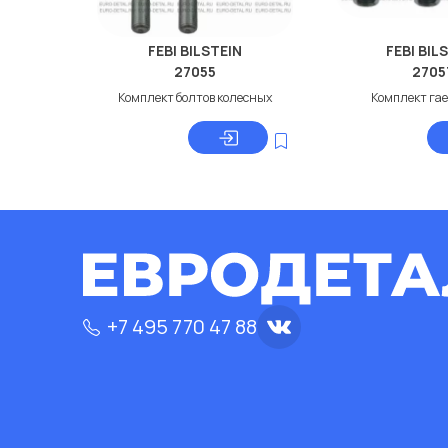
FEBI BILSTEIN
FEBI BIL
27055
2705
Комплект болтов колесных
Комплект гае
+7 495 770 47 88