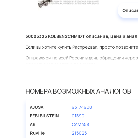
Описа
50006326 KOLBENSCHMIDT описание, цена и анал
Если вы хотите купить Распредвал, просто позвоните
Отправляем по всей России в день обращения через
оперативная доставка по Москве.
Эта запчасть представлена по производителю KOL
У данной детали есть аналоги с номерами, убедитес
НОМЕРА ВОЗМОЖНЫХ АНАЛОГОВ
Распредвал в нашей компании Евродеталь представ
AJUSA
93174900
Мы продаем сертифицированные колодки тормозные 
производителя KOLBENSCHMIDT.
FEBI BILSTEIN
01590
AE
CAM458
Ruville
215025