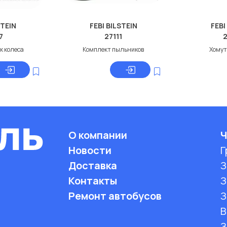
STEIN
FEBI BILSTEIN
FEBI
7
27111
к колеса
Комплект пыльников
Хому
О компании
Ч
Новости
Г
Доставка
З
Контакты
З
Ремонт автобусов
З
B
З