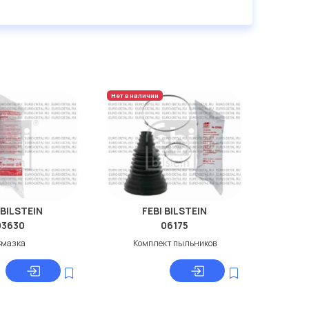
Нет в наличии
 BILSTEIN
FEBI BILSTEIN
03630
06175
мазка
Комплект пыльников