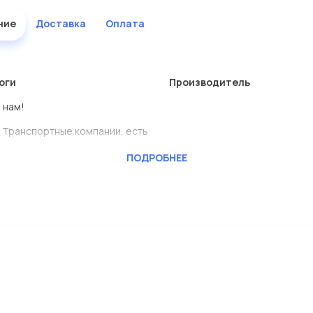
ние
Доставка
Оплата
оги
Производитель
 нам!
 Транспортные компании, есть
ПОДРОБНЕЕ
BENSCHMIDT
ь сами.
лены в большом ассортименте.
дисковые с гарантией от