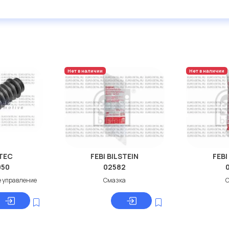
Нет в наличии
Нет в наличии
TEC
FEBI BILSTEIN
FEBI
050
02582
е управление
Смазка
С