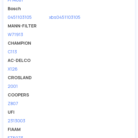
Bosch
0451103105
xbs0451103105
MANN-FILTER
W71913
CHAMPION
C113
AC-DELCO
X126
CROSLAND
2001
COOPERS
Z807
UFI
2313003
FIAAM
FT5073