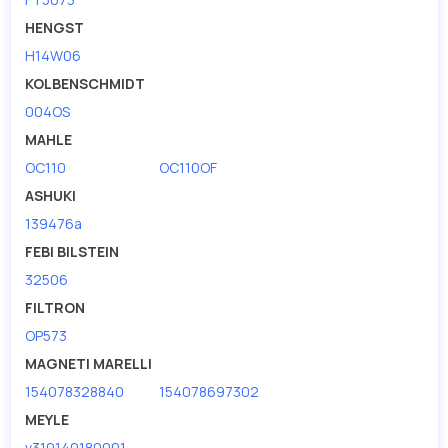
HENGST
H14W06
KOLBENSCHMIDT
004OS
MAHLE
OC110
OC110OF
ASHUKI
139476a
FEBI BILSTEIN
32506
FILTRON
OP573
MAGNETI MARELLI
154078328840
154078697302
MEYLE
v310140180001