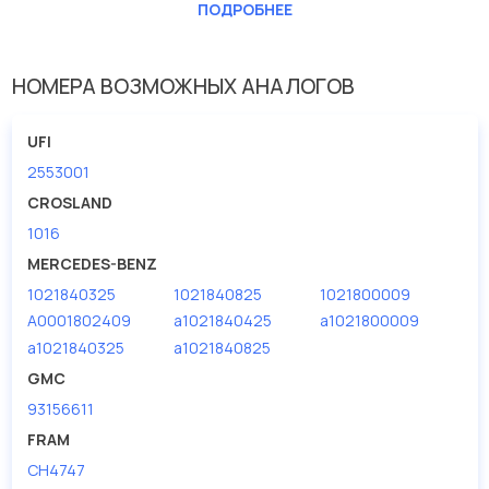
ПОДРОБНЕЕ
Внутренний диаметр 1(мм)
19
Внутренний диаметр 2 (мм)
10
НОМЕРА ВОЗМОЖНЫХ АНАЛОГОВ
Высота [мм]
105
Исполнение фильтра
патрон фильтра
UFI
Наружный диаметр 1 [мм]
59
2553001
CROSLAND
1016
MERCEDES-BENZ
1021840325
1021840825
1021800009
A0001802409
a1021840425
a1021800009
a1021840325
a1021840825
GMC
93156611
FRAM
CH4747