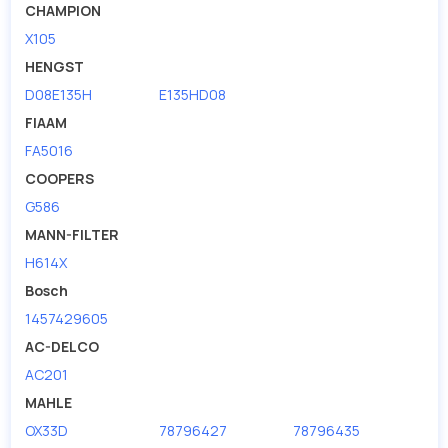
CHAMPION
X105
HENGST
D08E135H
E135HD08
FIAAM
FA5016
COOPERS
G586
MANN-FILTER
H614X
Bosch
1457429605
AC-DELCO
AC201
MAHLE
OX33D
78796427
78796435