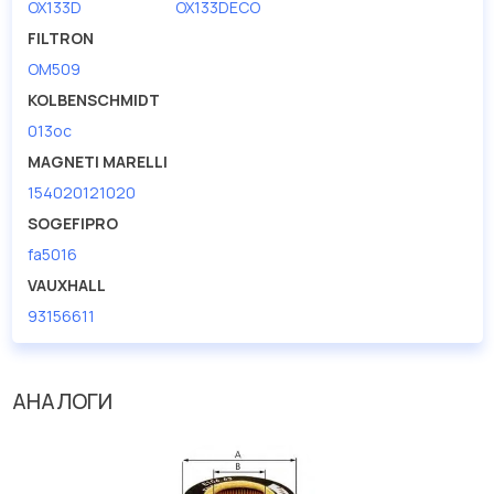
OX133D
OX133DECO
FILTRON
OM509
KOLBENSCHMIDT
013oc
MAGNETI MARELLI
154020121020
SOGEFIPRO
fa5016
VAUXHALL
93156611
АНАЛОГИ