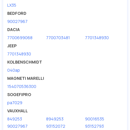
LX35
BEDFORD
90027967
DACIA
7700699068
7700703481
7701348930
JEEP
7701348930
KOLBENSCHMIDT
040ap
MAGNETI MARELLI
154070536300
SOGEFIPRO
pa7029
VAUXHALL
849253
8949253
90016535
90027967
93152072
93152793