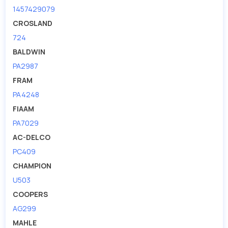
1457429079
CROSLAND
724
BALDWIN
PA2987
FRAM
PA4248
FIAAM
PA7029
AC-DELCO
PC409
CHAMPION
U503
COOPERS
AG299
MAHLE